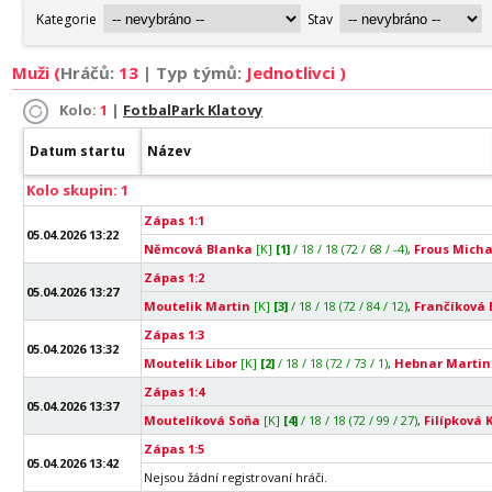
Muži (
Hráčů:
13
| Typ týmů:
Jednotlivci )
Kolo:
1
|
FotbalPark Klatovy
Datum startu
Název
Kolo skupin: 1
Zápas 1:1
05.04.2026 13:22
Němcová Blanka
[K]
[1]
/ 18 / 18 (72 / 68 / -4)
,
Frous Micha
Zápas 1:2
05.04.2026 13:27
Moutelik Martin
[K]
[3]
/ 18 / 18 (72 / 84 / 12)
,
Frančíková 
Zápas 1:3
05.04.2026 13:32
Moutelík Libor
[K]
[2]
/ 18 / 18 (72 / 73 / 1)
,
Hebnar Martin
Zápas 1:4
05.04.2026 13:37
Moutelíková Soňa
[K]
[4]
/ 18 / 18 (72 / 99 / 27)
,
Filípková 
Zápas 1:5
05.04.2026 13:42
Nejsou žádní registrovaní hráči.