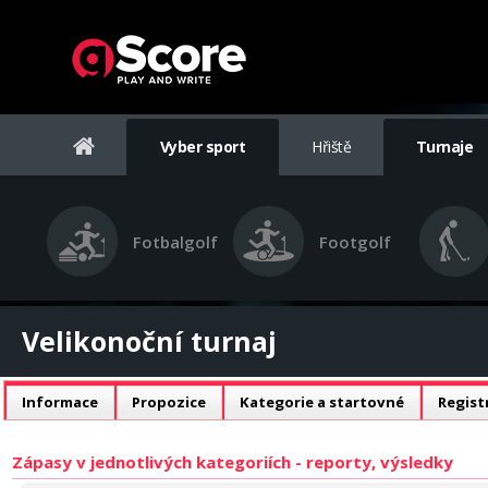
Vyber sport
Hřiště
Turnaje
Fotbalgolf
Footgolf
Velikonoční turnaj
Informace
Propozice
Kategorie a startovné
Regist
Zápasy v jednotlivých kategoriích - reporty, výsledky