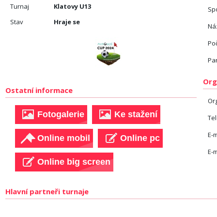
Turnaj
Klatovy U13
Sp
Stav
Hraje se
Náz
Po
Pa
Org
Ostatní informace
Or
Te
E-m
E-m
Hlavní partneři turnaje