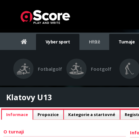
Vyber sport
Hřiště
Turnaje
Fotbalgolf
Footgolf
Klatovy U13
Informace
Propozice
Kategorie a startovné
Regist
O turnaji
Inf