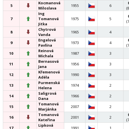
Kocmanová
5
1955
6
Miloslava
(
Ing
7
Tomanová
1975
5
(
Jitka
Chytrová
8
1965
4
Vanda
Engelová
9
1973
4
Pavlína
(
Reinová
10
1987
3
Michala
Bernasová
11
1956
3
Jana
Křemenová
12
1990
3
Adéla
Purmenská
13
1974
2
Helena
Saligrová
14
1966
2
Dana
Tomanová
15
2007
2
Marjánka
Tomanová
16
2001
2
Kateřina
(
Lipková
17
1991
1