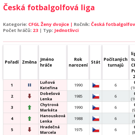
Česká fotbalgolfová liga
Kategorie:
CFGL Ženy dvojice |
Ročník:
Česká fotbalgolfov
Počet hráčů:
23
| Typ:
Jednotlivci
l
Jméno
Rok
Počítaných
t
Pořadí
Změna
Stát
hráče
narození
turnajů
C
P
Luňová
1
1990
6
Kateřina
(1
Dobešová
2
1985
6
Lenka
(1
Chytrová
3
1990
6
Markéta
(
Hanousková
4
1988
6
Lenka
(
Hradečná
5
1975
6
Marcela
(