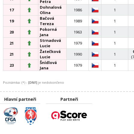
Petra
Dohnalová
17
1986
1
Olina
Bačová
19
1989
1
Tereza
Pokorná
20
1963
1
Jana
Strnadová
21
1979
1
Lucie
Žatečková
21
1990
1
Lucie
(
Šnídlová
23
1979
1
Jana
Poznámka: (*) -
[DNF]
je nedokončeno
Hlavní partneři
Partneři