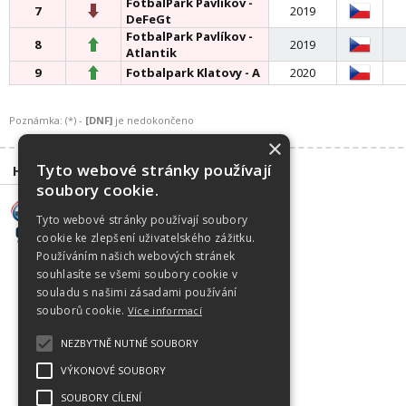
FotbalPark Pavlíkov -
7
2019
DeFeGt
FotbalPark Pavlíkov -
8
2019
Atlantik
9
Fotbalpark Klatovy - A
2020
Poznámka: (*) -
[DNF]
je nedokončeno
×
Tyto webové stránky používají
Hlavní partneři
Partneři
soubory cookie.
Tyto webové stránky používají soubory
cookie ke zlepšení uživatelského zážitku.
Používáním našich webových stránek
souhlasíte se všemi soubory cookie v
souladu s našimi zásadami používání
souborů cookie.
Více informací
NEZBYTNĚ NUTNÉ SOUBORY
VÝKONOVÉ SOUBORY
SOUBORY CÍLENÍ