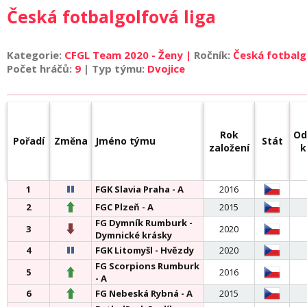
Česká fotbalgolfová liga
Kategorie:
CFGL Team 2020 - Ženy |
Ročník:
Česká fotbalgo
Počet hráčů:
9
| Typ týmu:
Dvojice
Rok
Od
Pořadí
Změna
Jméno týmu
Stát
založení
k
1
FGK Slavia Praha - A
2016
2
FGC Plzeň - A
2015
FG Dymník Rumburk -
3
2020
Dymnické krásky
4
FGK Litomyšl - Hvězdy
2020
FG Scorpions Rumburk
5
2016
- A
6
FG Nebeská Rybná - A
2015