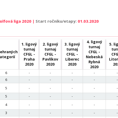
lfová liga 2020 |
Start ročníku/etapy:
01.03.2020
4. ligový
1. ligový
2. ligový
3. ligový
5. li
turnaj
turnaj
turnaj
turnaj
tur
ehraných
CFGL -
CFGL -
CFGL -
CFGL -
CFG
ategorií
Nebeská
Praha
Pavlíkov
Liberec
Lito
Rybná
2020
2020
2020
20
2020
6
-
-
-
-
-
6
-
-
-
-
-
5
-
-
-
-
-
5
-
-
-
-
-
4
-
-
-
-
-
3
-
-
-
-
-