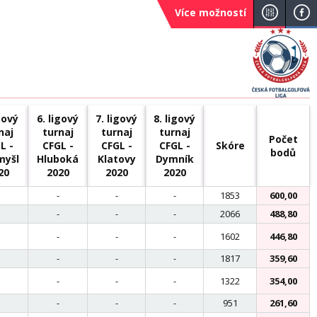
Více možností
gový
6. ligový
7. ligový
8. ligový
naj
turnaj
turnaj
turnaj
Počet
L -
CFGL -
CFGL -
CFGL -
Skóre
bodů
myšl
Hluboká
Klatovy
Dymník
20
2020
2020
2020
-
-
-
1853
600,00
-
-
-
2066
488,80
-
-
-
1602
446,80
-
-
-
1817
359,60
-
-
-
1322
354,00
-
-
-
951
261,60