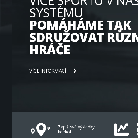
VÍCE SPORTŮ V NA
SYSTÉMU
POMÁHÁME TAK
SDRUŽOVAT RŮZ
HRÁČE
VÍCE INFORMACÍ
Zapiš své výsledky
kdekoli