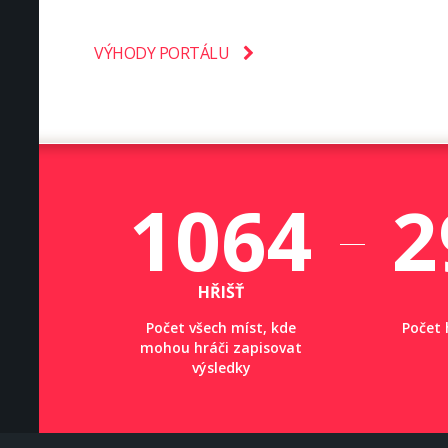
VÝHODY PORTÁLU
1064
2
HŘIŠŤ
Počet všech míst, kde
Počet 
mohou hráči zapisovat
výsledky