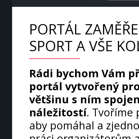
PORTÁL ZAMĚŘE
SPORT A VŠE K
Rádi bychom Vám př
portál vytvořený pro
většinu s ním spoje
náležitostí
. Tvoříme 
aby pomáhal a zjedn
práci organizátorům 