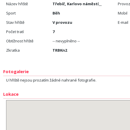
Název hřiště
Třebíč, Karlovo náměstí__
Provoz
Sport
Běh
Mobil
Stav hřiště
V provozu
E-mail
Počet tratí
7
Obtížnost hřiště
-- nevyplněno --
Zkratka
TRBKn2
Fotogalerie
U hřiště nejsou prozatím žádné nahrané fotografie.
Lokace