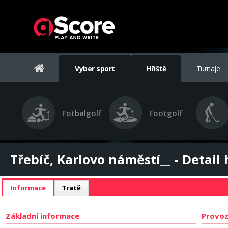
Vyber sport
Hřiště
Turnaje
Fotbalgolf
Footgolf
Třebíč, Karlovo náměstí__ - Detail 
Informace
Tratě
Základní informace
Provoz