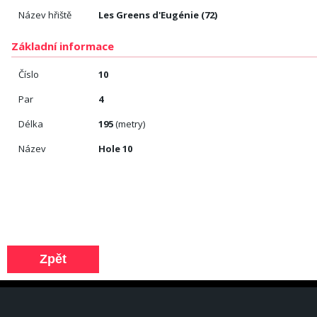
Název hřiště
Les Greens d'Eugénie (72)
Základní informace
Číslo
10
Par
4
Délka
195
(metry)
Název
Hole 10