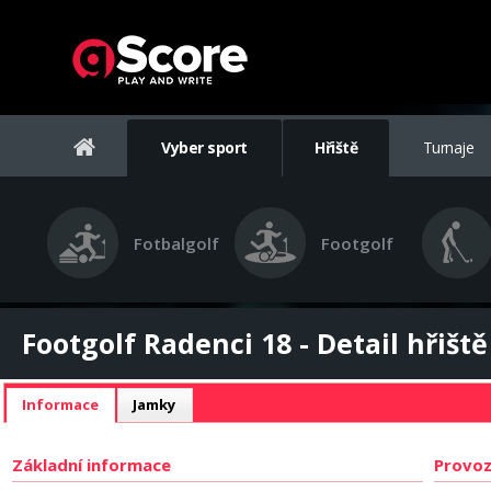
Vyber sport
Hřiště
Turnaje
Fotbalgolf
Footgolf
Footgolf Radenci 18 - Detail hřiště
Informace
Jamky
Základní informace
Provoz