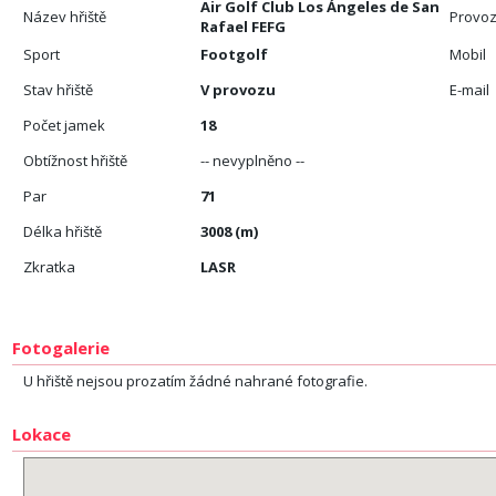
Air Golf Club Los Ángeles de San
Název hřiště
Provoz
Rafael FEFG
Sport
Footgolf
Mobil
Stav hřiště
V provozu
E-mail
Počet jamek
18
Obtížnost hřiště
-- nevyplněno --
Par
71
Délka hřiště
3008 (m)
Zkratka
LASR
Fotogalerie
U hřiště nejsou prozatím žádné nahrané fotografie.
Lokace