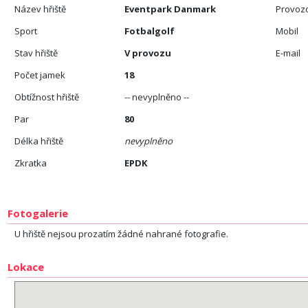
Název hřiště
Eventpark Danmark
Provoz
Sport
Fotbalgolf
Mobil
Stav hřiště
V provozu
E-mail
Počet jamek
18
Obtížnost hřiště
-- nevyplněno --
Par
80
Délka hřiště
nevyplněno
Zkratka
EPDK
Fotogalerie
U hřiště nejsou prozatím žádné nahrané fotografie.
Lokace