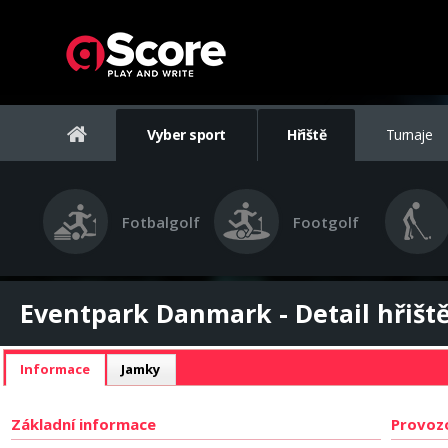
Vyber sport
Hřiště
Turnaje
Fotbalgolf
Footgolf
Eventpark Danmark - Detail hřišt
Informace
Jamky
Základní informace
Provoz