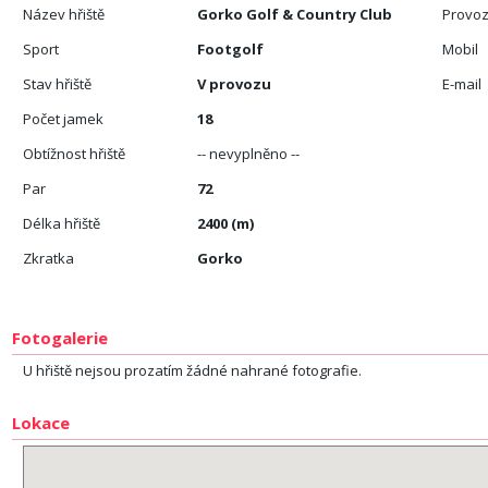
Název hřiště
Gorko Golf & Country Club
Provoz
Sport
Footgolf
Mobil
Stav hřiště
V provozu
E-mail
Počet jamek
18
Obtížnost hřiště
-- nevyplněno --
Par
72
Délka hřiště
2400 (m)
Zkratka
Gorko
Fotogalerie
U hřiště nejsou prozatím žádné nahrané fotografie.
Lokace