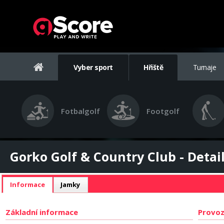
Vyber sport
Hřiště
Turnaje
Fotbalgolf
Footgolf
Gorko Golf & Country Club - Detail
Informace
Jamky
Základní informace
Provoz