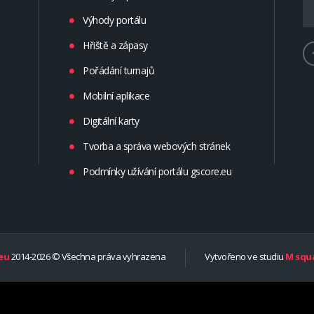
Výhody portálu
Hřiště a zápasy
Pořádání turnajů
Mobilní aplikace
Digitální karty
Tvorba a správa webových stránek
Podmínky užívání portálu gscore.eu
eu
2014-2026 © Všechna práva vyhrazena
Vytvořeno ve studiu
M squa