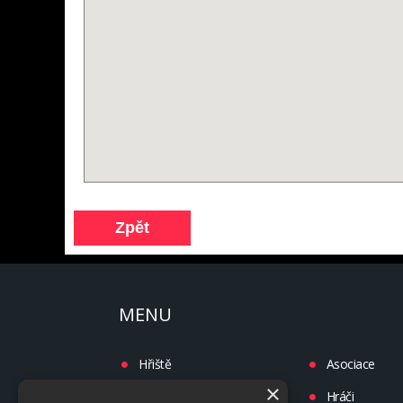
MENU
Hřiště
Asociace
×
Turnaje
Hráči