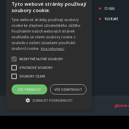
Tyto webové stránky používají
Liga
O nás
soubory cookie.
Tréninky
Kontakt
Tyto webové stránky používají soubory
cookie ke zlepšení uživatelského zážitku.
Kluby
Používáním našich webových stránek
souhlasíte se všemi soubory cookie v
souladu s našimi zásadami používání
souborů cookie.
Více informací
NEZBYTNĚ NUTNÉ SOUBORY
VÝKONOVÉ SOUBORY
SOUBORY CÍLENÍ
VŠE PŘIJMOUT
VŠE ODMÍTNOUT
ZOBRAZIT PODROBNOSTI
gScore.
Nezbytně nutné soubory