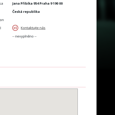
sa
Jana Přibíka 954 Praha 9 190 00
Česká republika
fon
Kontaktujte nás
l
-- nevyplněno --