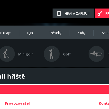
HRAJ A ZAPISUJ!
P
Turnaje
Liga
Tréninky
Kluby
Asoc
Minigolf
Golf
il hřiště
Provozovatel
Kont