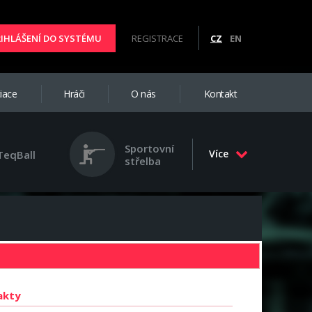
ŘIHLÁŠENÍ DO SYSTÉMU
REGISTRACE
CZ
EN
iace
Hráči
O nás
Kontakt
Sportovní
Více
TeqBall
střelba
akty