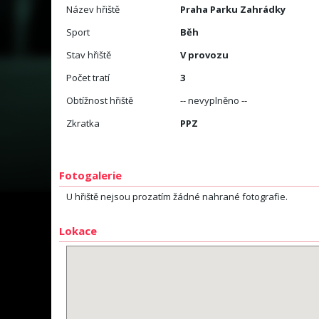
Název hřiště
Praha Parku Zahrádky
Sport
Běh
Stav hřiště
V provozu
Počet tratí
3
Obtížnost hřiště
-- nevyplněno --
Zkratka
PPZ
Fotogalerie
U hřiště nejsou prozatím žádné nahrané fotografie.
Lokace