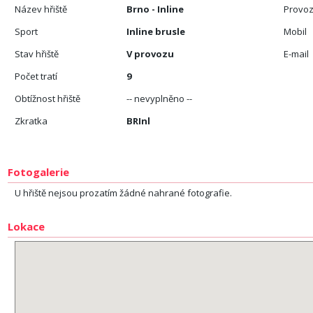
Název hřiště
Brno - Inline
Provoz
Sport
Inline brusle
Mobil
Stav hřiště
V provozu
E-mail
Počet tratí
9
Obtížnost hřiště
-- nevyplněno --
Zkratka
BRInl
Fotogalerie
U hřiště nejsou prozatím žádné nahrané fotografie.
Lokace