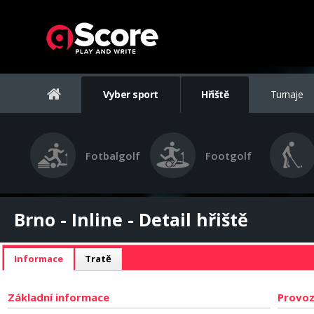
Vyber sport
Hřiště
Turnaje
Fotbalgolf
Footgolf
Brno - Inline - Detail hřiště
Informace
Tratě
Základní informace
Provoz