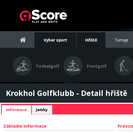
Vyber sport
Hřiště
Turnaje
Fotbalgolf
Footgolf
Krokhol Golfklubb - Detail hřiště
Informace
Jamky
Základní informace
Provoz