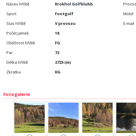
Název hřiště
Krokhol Golfklubb
Provoz
Sport
Footgolf
Mobil
Stav hřiště
V provozu
E-mail
Počet jamek
18
Obtížnost hřiště
FG
Par
72
Délka hřiště
2725 (m)
Zkratka
KG
Fotogalerie