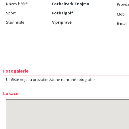
Název hřiště
FotbalPark Znojmo
Provoz
Sport
Fotbalgolf
Mobil
Stav hřiště
V přípravě
E-mail
Fotogalerie
U hřiště nejsou prozatím žádné nahrané fotografie.
Lokace