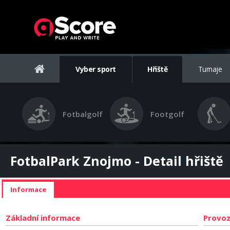
Vyber sport
Hřiště
Turnaje
Fotbalgolf
Footgolf
FotbalPark Znojmo - Detail hřiště
Informace
Základní informace
Provoz