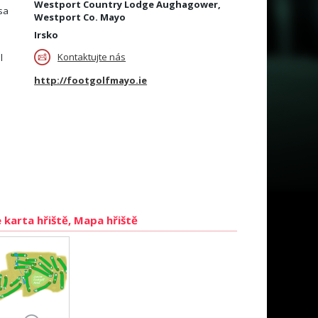
Westport Country Lodge Aughagower,
sa
Westport Co. Mayo
Irsko
Kontaktujte nás
l
http://footgolfmayo.ie
 karta hřiště, Mapa hřiště