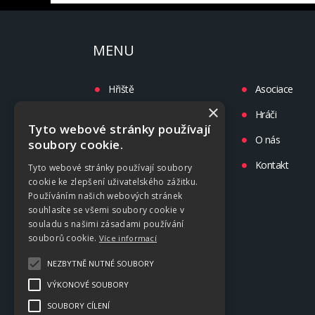
MENU
Hřiště
Asociace
×
Turnaje
Hráči
Tyto webové stránky používají
Liga
O nás
soubory cookie.
Tréninky
Kontakt
Tyto webové stránky používají soubory
cookie ke zlepšení uživatelského zážitku.
Kluby
Používáním našich webových stránek
souhlasíte se všemi soubory cookie v
souladu s našimi zásadami používání
souborů cookie.
Více informací
NEZBYTNĚ NUTNÉ SOUBORY
VÝKONOVÉ SOUBORY
SOUBORY CÍLENÍ