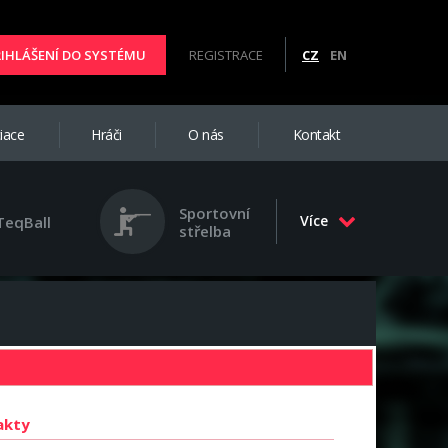
ŘIHLÁŠENÍ DO SYSTÉMU
REGISTRACE
CZ
EN
iace
Hráči
O nás
Kontakt
Sportovní
Více
TeqBall
střelba
akty