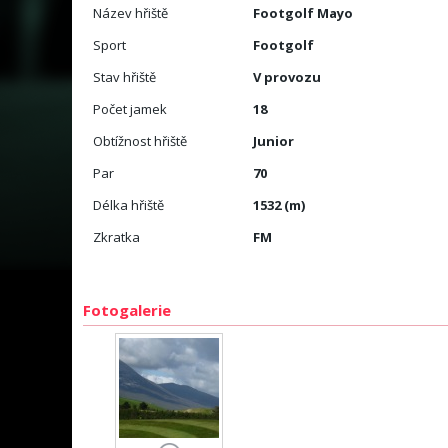
Název hřiště
Footgolf Mayo
Sport
Footgolf
Stav hřiště
V provozu
Počet jamek
18
Obtížnost hřiště
Junior
Par
70
Délka hřiště
1532 (m)
Zkratka
FM
Fotogalerie