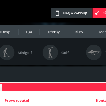
HRAJ A ZAPISUJ!
P
Turnaje
Liga
Tréninky
Kluby
Asoc
Minigolf
Golf
ě
Provozovatel
Kont