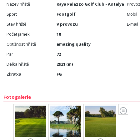
Název hřiště
Kaya Palazzo Golf Club - Antalya
Provoz
Sport
Footgolf
Mobil
Stav hřiště
V provozu
E-mail
Počet jamek
18
Obtížnost hřiště
amazing quality
Par
72
Délka hřiště
2921 (m)
Zkratka
FG
Fotogalerie