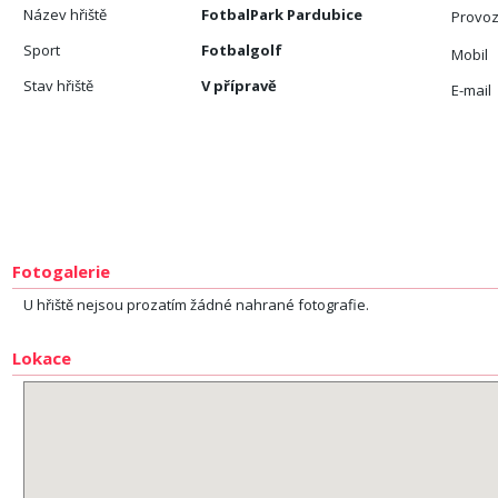
Název hřiště
FotbalPark Pardubice
Provoz
Sport
Fotbalgolf
Mobil
Stav hřiště
V přípravě
E-mail
Fotogalerie
U hřiště nejsou prozatím žádné nahrané fotografie.
Lokace