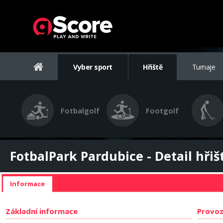
Vyber sport
Hřiště
Turnaje
Fotbalgolf
Footgolf
FotbalPark Pardubice - Detail hřiš
Informace
Základní informace
Provoz