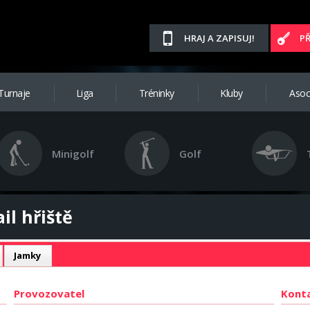
HRAJ A ZAPISUJ!
P
Turnaje
Liga
Tréninky
Kluby
Asoc
Minigolf
Golf
il hřiště
Jamky
Provozovatel
Kont