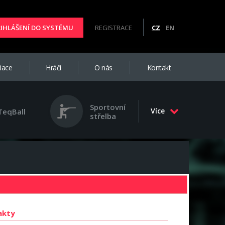
ŘIHLÁŠENÍ DO SYSTÉMU
REGISTRACE
CZ
EN
iace
Hráči
O nás
Kontakt
Sportovní
Více
TeqBall
střelba
akty