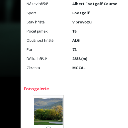
Název hřiště
Albert Footgolf Course
Sport
Footgolf
Stav hřiště
V provozu
Počet jamek
18
Obtížnost hřiště
ALG
Par
72
Délka hřiště
2858 (m)
Zkratka
MGCAL
Fotogalerie