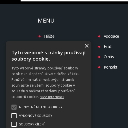
MENU
Hřiště
Asociace
×
Turnaje
Hráči
Tyto webové stránky používají
Liga
O nás
soubory cookie.
Tréninky
Kontakt
Tyto webové stránky používají soubory
cookie ke zlepšení uživatelského zážitku.
Kluby
Používáním našich webových stránek
souhlasíte se všemi soubory cookie v
souladu s našimi zásadami používání
souborů cookie.
Více informací
NEZBYTNĚ NUTNÉ SOUBORY
VÝKONOVÉ SOUBORY
SOUBORY CÍLENÍ