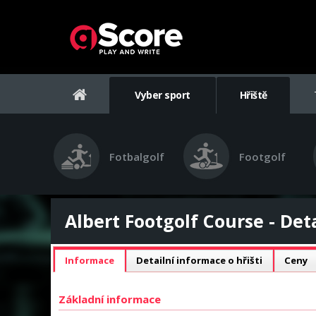
Vyber sport
Hřiště
Fotbalgolf
Footgolf
Albert Footgolf Course - Deta
Informace
Detailní informace o hřišti
Ceny
Základní informace