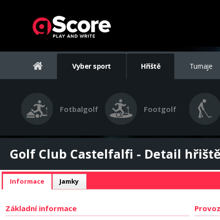
Vyber sport
Hřiště
Turnaje
Fotbalgolf
Footgolf
Golf Club Castelfalfi - Detail hřišt
Informace
Jamky
Základní informace
Provoz