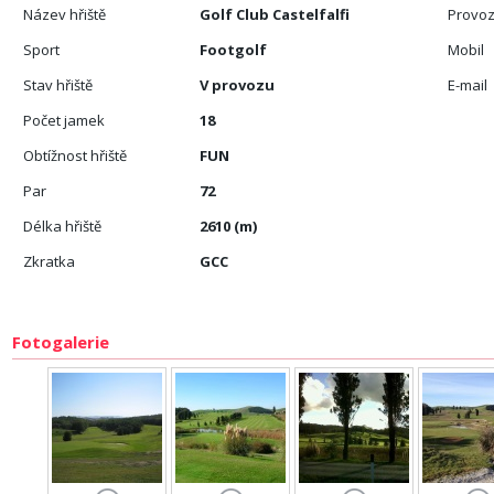
Název hřiště
Golf Club Castelfalfi
Provoz
Sport
Footgolf
Mobil
Stav hřiště
V provozu
E-mail
Počet jamek
18
Obtížnost hřiště
FUN
Par
72
Délka hřiště
2610 (m)
Zkratka
GCC
Fotogalerie