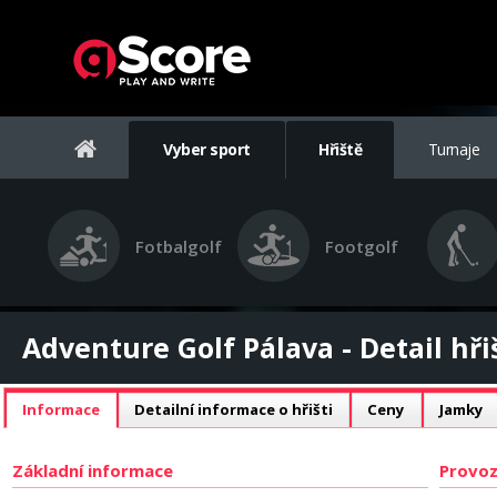
Vyber sport
Hřiště
Turnaje
Fotbalgolf
Footgolf
Adventure Golf Pálava - Detail hři
Informace
Detailní informace o hřišti
Ceny
Jamky
Základní informace
Provoz