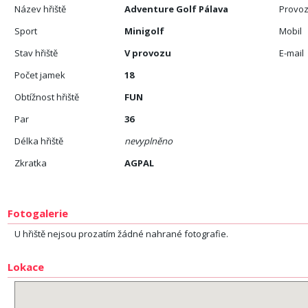
Název hřiště
Adventure Golf Pálava
Provoz
Sport
Minigolf
Mobil
Stav hřiště
V provozu
E-mail
Počet jamek
18
Obtížnost hřiště
FUN
Par
36
Délka hřiště
nevyplněno
Zkratka
AGPAL
Fotogalerie
U hřiště nejsou prozatím žádné nahrané fotografie.
Lokace