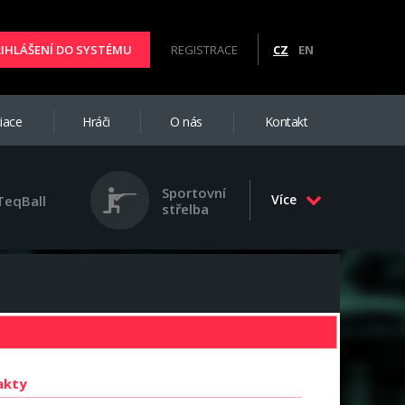
ŘIHLÁŠENÍ DO SYSTÉMU
REGISTRACE
CZ
EN
iace
Hráči
O nás
Kontakt
Sportovní
Více
TeqBall
střelba
akty