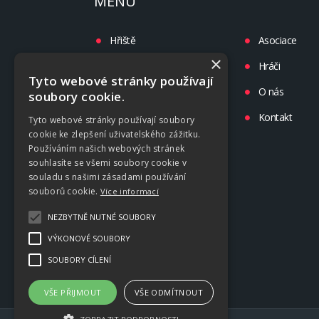
MENU
Hřiště
Asociace
×
Turnaje
Hráči
Tyto webové stránky používají
Liga
O nás
soubory cookie.
Tréninky
Kontakt
Tyto webové stránky používají soubory
cookie ke zlepšení uživatelského zážitku.
Kluby
Používáním našich webových stránek
souhlasíte se všemi soubory cookie v
souladu s našimi zásadami používání
souborů cookie.
Více informací
NEZBYTNĚ NUTNÉ SOUBORY
VÝKONOVÉ SOUBORY
SOUBORY CÍLENÍ
VŠE PŘIJMOUT
VŠE ODMÍTNOUT