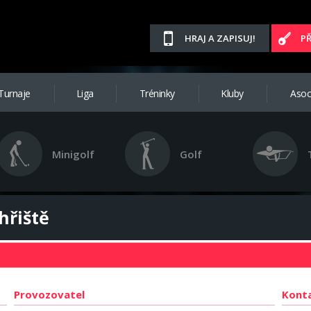
HRAJ A ZAPISUJ!
P
Turnaje
Liga
Tréninky
Kluby
Asoc
Minigolf
Golf
hřiště
Provozovatel
Kont