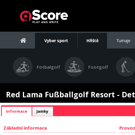
Vyber sport
Hřiště
Turnaje
Fotbalgolf
Footgolf
Red Lama Fußballgolf Resort - Deta
Informace
Jamky
Základní informace
Provoz