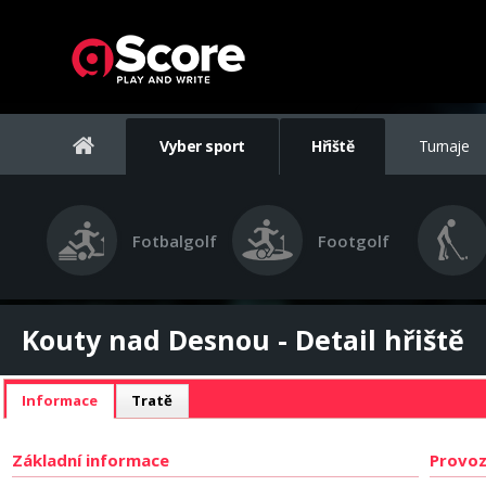
Vyber sport
Hřiště
Turnaje
Fotbalgolf
Footgolf
Kouty nad Desnou - Detail hřiště
Informace
Tratě
Základní informace
Provoz