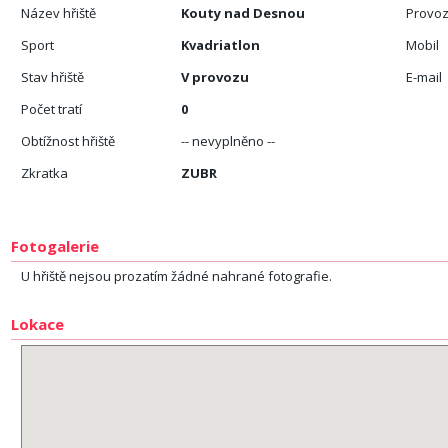
Název hřiště
Kouty nad Desnou
Provoz
Sport
Kvadriatlon
Mobil
Stav hřiště
V provozu
E-mail
Počet tratí
0
Obtížnost hřiště
-- nevyplněno --
Zkratka
ZUBR
Fotogalerie
U hřiště nejsou prozatím žádné nahrané fotografie.
Lokace