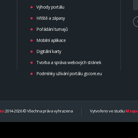
Výhody portálu
Hřiště a zápasy
Pořádání turnajů
Mobilní aplikace
Digitální karty
Tvorba a správa webových stránek
Podmínky užívání portálu gscore.eu
eu
2014-2026 © Všechna práva vyhrazena
Vytvořeno ve studiu
M squa