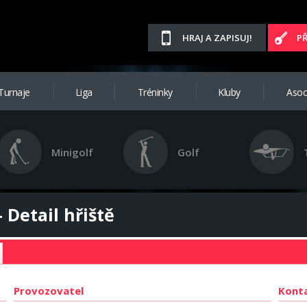
HRAJ A ZAPISUJ!
P
Turnaje
Liga
Tréninky
Kluby
Asoc
Minigolf
Golf
 Detail hřiště
Provozovatel
Kont