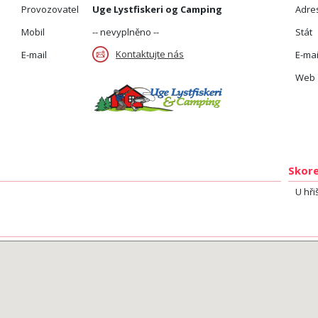
Provozovatel
Uge Lystfiskeri og Camping
Adre
Mobil
-- nevyplněno --
Stát
Kontaktujte nás
E-mail
E-mai
Web
Skore
U hři