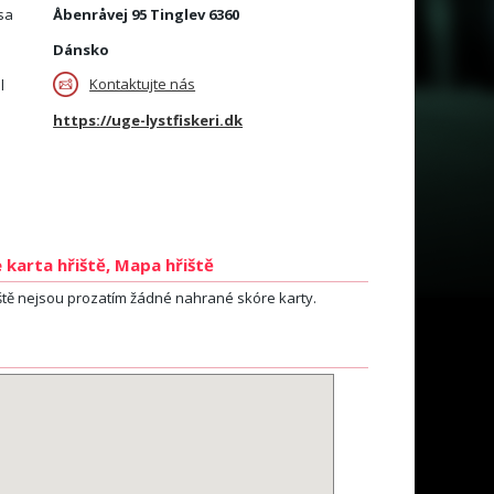
sa
Åbenråvej 95 Tinglev 6360
Dánsko
Kontaktujte nás
l
https://uge-lystfiskeri.dk
 karta hřiště, Mapa hřiště
ště nejsou prozatím žádné nahrané skóre karty.