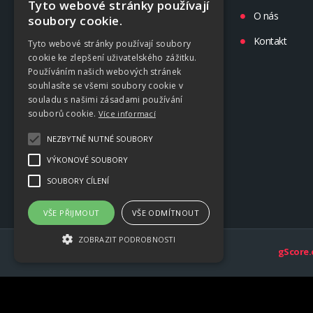
Tyto webové stránky používají
Liga
O nás
soubory cookie.
Tréninky
Kontakt
Tyto webové stránky používají soubory
cookie ke zlepšení uživatelského zážitku.
Kluby
Používáním našich webových stránek
souhlasíte se všemi soubory cookie v
souladu s našimi zásadami používání
souborů cookie.
Více informací
NEZBYTNĚ NUTNÉ SOUBORY
VÝKONOVÉ SOUBORY
SOUBORY CÍLENÍ
VŠE PŘIJMOUT
VŠE ODMÍTNOUT
ZOBRAZIT PODROBNOSTI
gScore.
Nezbytně nutné soubory
Výkonové soubory
Soubory cílení