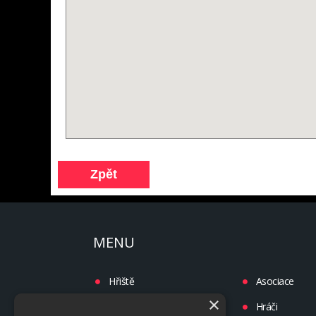
MENU
Hřiště
Asociace
×
Turnaje
Hráči