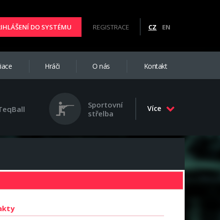
ŘIHLÁŠENÍ DO SYSTÉMU
REGISTRACE
CZ
EN
iace
Hráči
O nás
Kontakt
Sportovní
Více
TeqBall
střelba
akty