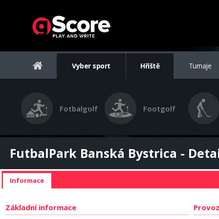
Vyber sport
Hřiště
Turnaje
Fotbalgolf
Footgolf
FutbalPark Banská Bystrica - Detai
Informace
Základní informace
Provoz