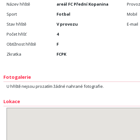
Název hřiště
areál FC Přední Kopanina
Provoz
Sport
Fotbal
Mobil
Stav hřiště
V provozu
E-mail
Počet hřišť
4
Obtížnost hřiště
F
Zkratka
FCPK
Fotogalerie
U hřiště nejsou prozatím žádné nahrané fotografie.
Lokace