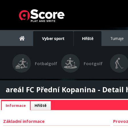
Vyber sport
Hřiště
Turnaje
Fotbalgolf
Footgolf
areál FC Přední Kopanina - Detail 
Informace
Hřiště
Základní informace
Provoz