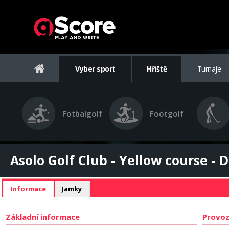
Vyber sport
Hřiště
Turnaje
Fotbalgolf
Footgolf
Asolo Golf Club - Yellow course - D
Informace
Jamky
Základní informace
Provoz