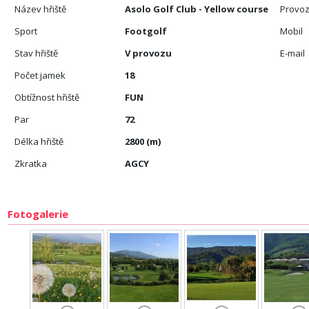
Název hřiště
Asolo Golf Club - Yellow course
Provoz
Sport
Footgolf
Mobil
Stav hřiště
V provozu
E-mail
Počet jamek
18
Obtížnost hřiště
FUN
Par
72
Délka hřiště
2800 (m)
Zkratka
AGCY
Fotogalerie