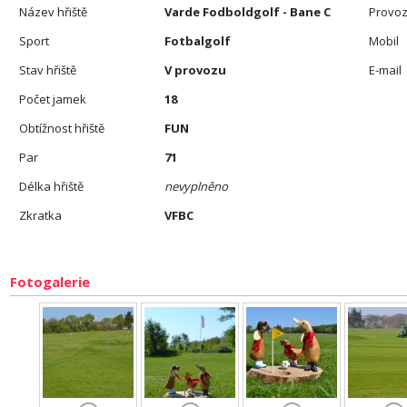
Název hřiště
Varde Fodboldgolf - Bane C
Provoz
Sport
Fotbalgolf
Mobil
Stav hřiště
V provozu
E-mail
Počet jamek
18
Obtížnost hřiště
FUN
Par
71
Délka hřiště
nevyplněno
Zkratka
VFBC
Fotogalerie