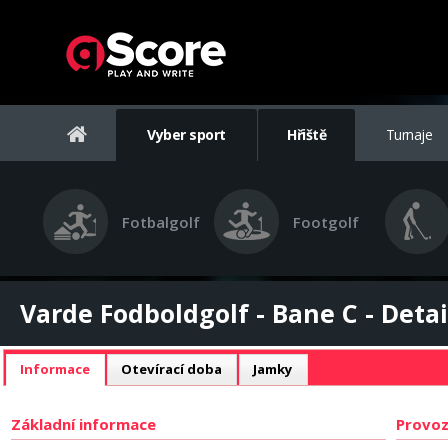
Vyber sport
Hřiště
Turnaje
Fotbalgolf
Footgolf
Varde Fodboldgolf - Bane C - Detai
Informace
Otevírací doba
Jamky
Základní informace
Provoz