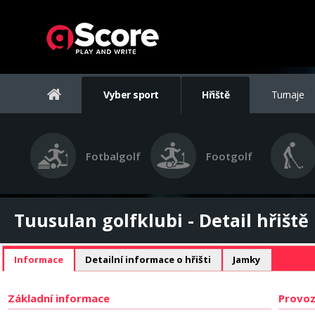
Vyber sport
Hřiště
Turnaje
Fotbalgolf
Footgolf
Tuusulan golfklubi - Detail hřiště
Informace
Detailní informace o hřišti
Jamky
Základní informace
Provoz