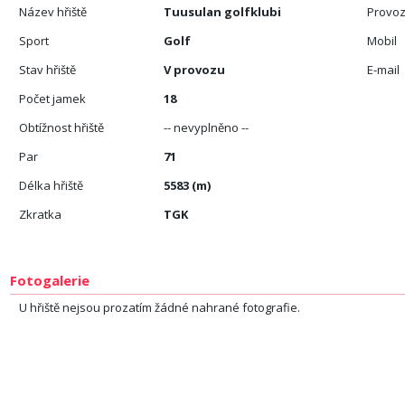
Název hřiště
Tuusulan golfklubi
Provoz
Sport
Golf
Mobil
Stav hřiště
V provozu
E-mail
Počet jamek
18
Obtížnost hřiště
-- nevyplněno --
Par
71
Délka hřiště
5583 (m)
Zkratka
TGK
Fotogalerie
U hřiště nejsou prozatím žádné nahrané fotografie.