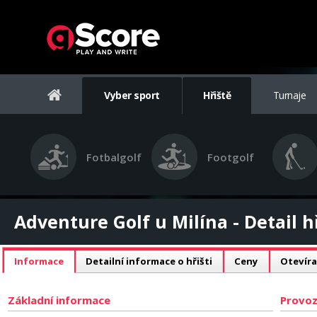
Vyber sport
Hřiště
Turnaje
Fotbalgolf
Footgolf
Adventure Golf u Milína - Detail h
Informace
Detailní informace o hřišti
Ceny
Otevíra
Základní informace
Provoz