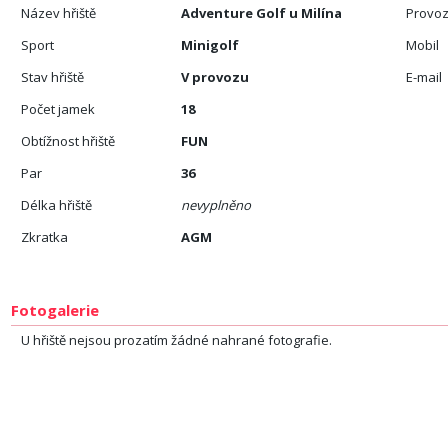
Název hřiště
Adventure Golf u Milína
Provoz
Sport
Minigolf
Mobil
Stav hřiště
V provozu
E-mail
Počet jamek
18
Obtížnost hřiště
FUN
Par
36
Délka hřiště
nevyplněno
Zkratka
AGM
Fotogalerie
U hřiště nejsou prozatím žádné nahrané fotografie.