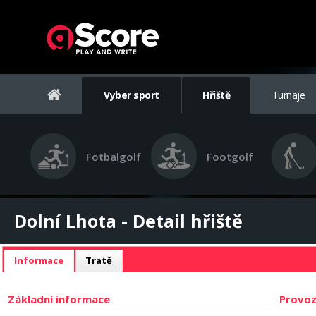
Vyber sport
Hřiště
Turnaje
Fotbalgolf
Footgolf
Dolní Lhota - Detail hřiště
Informace
Tratě
Základní informace
Provoz