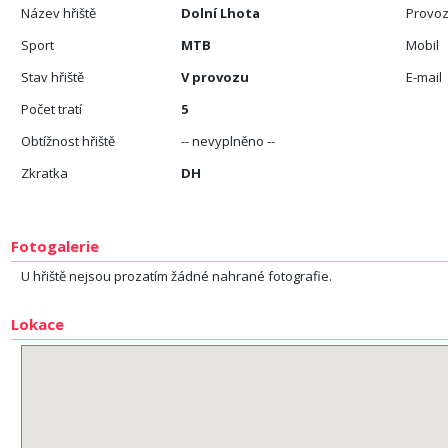
Název hřiště
Dolní Lhota
Provoz
Sport
MTB
Mobil
Stav hřiště
V provozu
E-mail
Počet tratí
5
Obtížnost hřiště
-- nevyplněno --
Zkratka
DH
Fotogalerie
U hřiště nejsou prozatím žádné nahrané fotografie.
Lokace