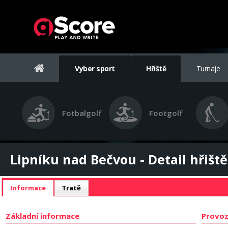
Vyber sport
Hřiště
Turnaje
Fotbalgolf
Footgolf
Lipníku nad Bečvou - Detail hřiště
Informace
Tratě
Základní informace
Provoz