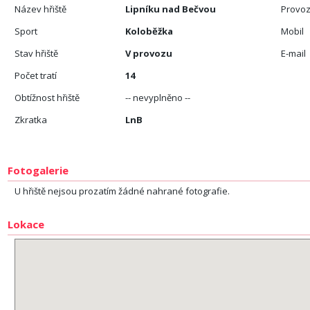
Název hřiště
Lipníku nad Bečvou
Provoz
Sport
Koloběžka
Mobil
Stav hřiště
V provozu
E-mail
Počet tratí
14
Obtížnost hřiště
-- nevyplněno --
Zkratka
LnB
Fotogalerie
U hřiště nejsou prozatím žádné nahrané fotografie.
Lokace