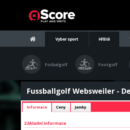
Vyber sport
Hřiště
Fotbalgolf
Footgolf
Fussballgolf Websweiler - De
Informace
Ceny
Jamky
Základní informace