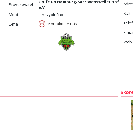
Golfclub Homburg/Saar Websweiler Hof
Adre
Provozovatel
e.V.
Stát
Mobil
-- nevyplněno --
Tele
Kontaktujte nás
E-mail
E-mai
Web
Skore