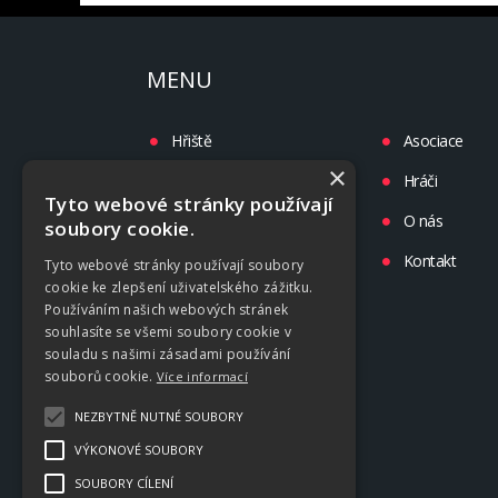
MENU
Hřiště
Asociace
×
Turnaje
Hráči
Tyto webové stránky používají
Liga
O nás
soubory cookie.
Tréninky
Kontakt
Tyto webové stránky používají soubory
cookie ke zlepšení uživatelského zážitku.
Kluby
Používáním našich webových stránek
souhlasíte se všemi soubory cookie v
souladu s našimi zásadami používání
souborů cookie.
Více informací
NEZBYTNĚ NUTNÉ SOUBORY
VÝKONOVÉ SOUBORY
SOUBORY CÍLENÍ