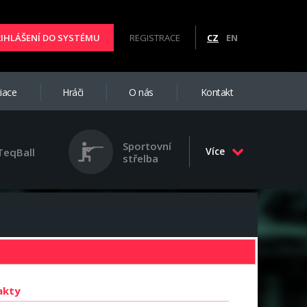
ŘIHLÁŠENÍ DO SYSTÉMU
REGISTRACE
CZ
EN
iace
Hráči
O nás
Kontakt
Sportovní
Více
TeqBall
střelba
akty