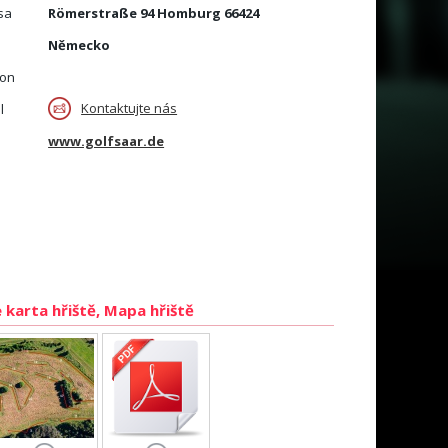
sa
Römerstraße 94 Homburg 66424
Německo
fon
Kontaktujte nás
l
www.golfsaar.de
 karta hřiště, Mapa hřiště