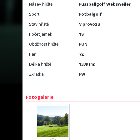
Název hřiště
Fussballgolf Websweiler
Sport
Fotbalgolf
Stav hřiště
V provozu
Počet jamek
18
Obtížnost hřiště
FUN
Par
72
Délka hřiště
1339 (m)
Zkratka
FW
Fotogalerie