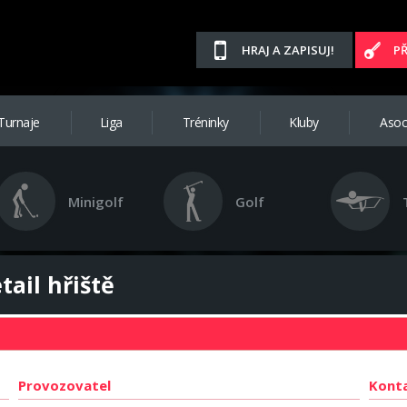
HRAJ A ZAPISUJ!
P
Turnaje
Liga
Tréninky
Kluby
Asoc
Minigolf
Golf
tail hřiště
Provozovatel
Kont