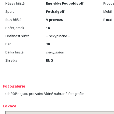
Název hřiště
Englykke Fodboldgolf
Provoz
Sport
Fotbalgolf
Mobil
Stav hřiště
V provozu
E-mail
Počet jamek
18
Obtížnost hřiště
-- nevyplněno --
Par
78
Délka hřiště
nevyplněno
Zkratka
ENG
Fotogalerie
U hřiště nejsou prozatím žádné nahrané fotografie.
Lokace