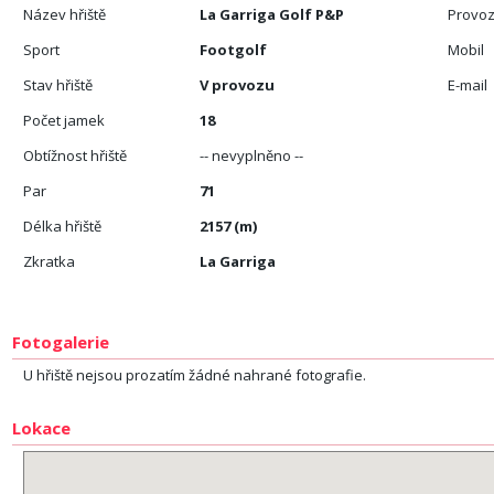
Název hřiště
La Garriga Golf P&P
Provoz
Sport
Footgolf
Mobil
Stav hřiště
V provozu
E-mail
Počet jamek
18
Obtížnost hřiště
-- nevyplněno --
Par
71
Délka hřiště
2157 (m)
Zkratka
La Garriga
Fotogalerie
U hřiště nejsou prozatím žádné nahrané fotografie.
Lokace