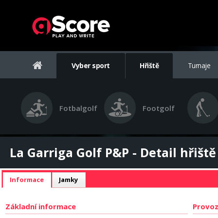
Vyber sport
Hřiště
Turnaje
Fotbalgolf
Footgolf
La Garriga Golf P&P - Detail hřiště
Informace
Jamky
Základní informace
Provoz