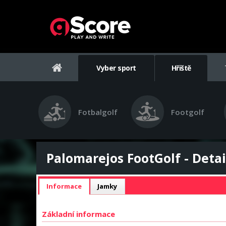
Vyber sport
Hřiště
Fotbalgolf
Footgolf
Palomarejos FootGolf - Detai
Informace
Jamky
Základní informace