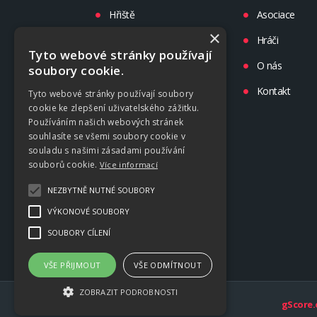
Hřiště
Asociace
×
Turnaje
Hráči
Tyto webové stránky používají
Liga
O nás
soubory cookie.
Tréninky
Kontakt
Tyto webové stránky používají soubory
cookie ke zlepšení uživatelského zážitku.
Kluby
Používáním našich webových stránek
souhlasíte se všemi soubory cookie v
souladu s našimi zásadami používání
souborů cookie.
Více informací
NEZBYTNĚ NUTNÉ SOUBORY
VÝKONOVÉ SOUBORY
SOUBORY CÍLENÍ
VŠE PŘIJMOUT
VŠE ODMÍTNOUT
ZOBRAZIT PODROBNOSTI
gScore.