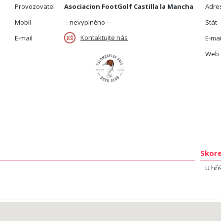
Provozovatel
Asociacion FootGolf Castilla la Mancha
Adre
Mobil
-- nevyplněno --
Stát
Kontaktujte nás
E-mail
E-mai
Web
Skore
U hři