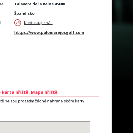
sa
Talavera de la Reina 45600
Španělsko
Kontaktujte nás
l
https://www.palomarejosgolf.com
 karta hřiště, Mapa hřiště
ště nejsou prozatím žádné nahrané skóre karty.