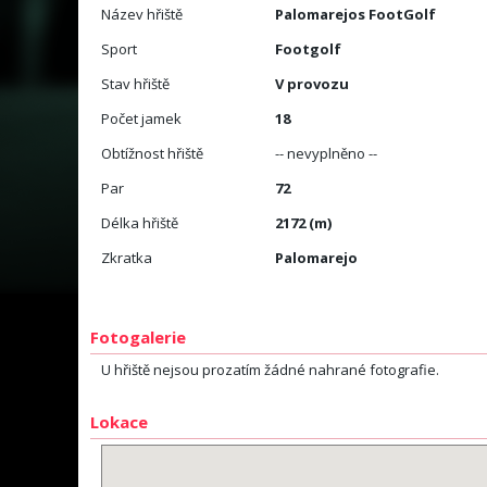
Název hřiště
Palomarejos FootGolf
Sport
Footgolf
Stav hřiště
V provozu
Počet jamek
18
Obtížnost hřiště
-- nevyplněno --
Par
72
Délka hřiště
2172 (m)
Zkratka
Palomarejo
Fotogalerie
U hřiště nejsou prozatím žádné nahrané fotografie.
Lokace