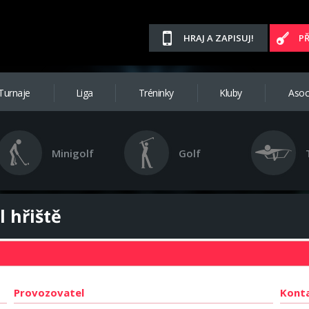
HRAJ A ZAPISUJ!
P
Turnaje
Liga
Tréninky
Kluby
Asoc
Minigolf
Golf
l hřiště
Provozovatel
Kont