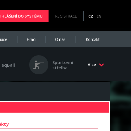
ŘIHLÁŠENÍ DO SYSTÉMU
REGISTRACE
CZ
EN
iace
Hráči
O nás
Kontakt
Sportovní
Více
TeqBall
střelba
akty