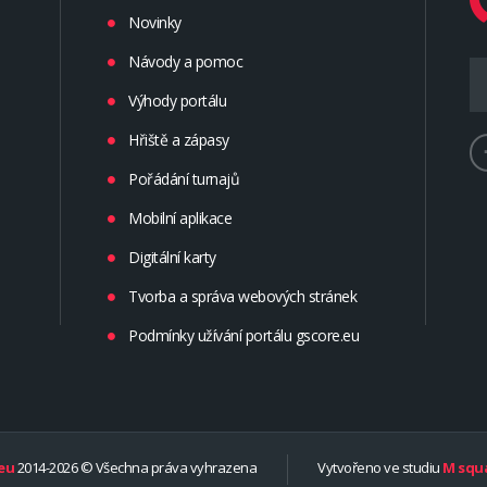
Novinky
Návody a pomoc
Výhody portálu
Hřiště a zápasy
Pořádání turnajů
Mobilní aplikace
Digitální karty
Tvorba a správa webových stránek
Podmínky užívání portálu gscore.eu
eu
2014-2026 © Všechna práva vyhrazena
Vytvořeno ve studiu
M squa