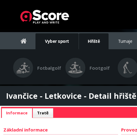
Vyber sport
Hřiště
Turnaje
Fotbalgolf
Footgolf
Ivančice - Letkovice - Detail hřiště
Informace
Tratě
Základní informace
Provoz