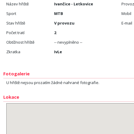
Název hřiště
Ivančice - Letkovice
Provoz
Sport
MTB
Mobil
Stav hřiště
V provozu
E-mail
Počet tratí
2
Obtížnost hřiště
-- nevyplněno --
Zkratka
IvLe
Fotogalerie
U hřiště nejsou prozatím žádné nahrané fotografie.
Lokace