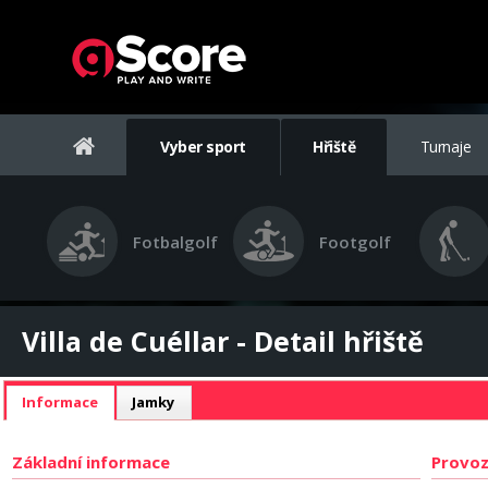
Vyber sport
Hřiště
Turnaje
Fotbalgolf
Footgolf
Villa de Cuéllar - Detail hřiště
Informace
Jamky
Základní informace
Provoz