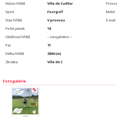
Název hřiště
Villa de Cuéllar
Provoz
Sport
Footgolf
Mobil
Stav hřiště
V provozu
E-mail
Počet jamek
18
Obtížnost hřiště
-- nevyplněno --
Par
71
Délka hřiště
2894 (m)
Zkratka
Villa de C
Fotogalerie