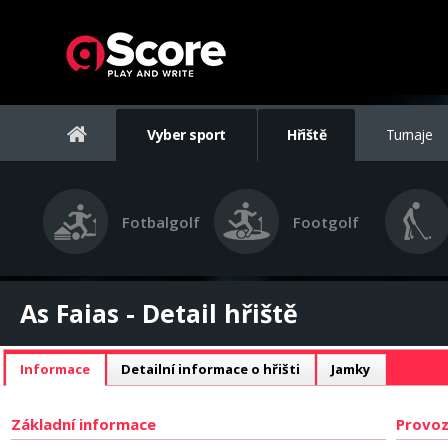
Vyber sport
Hřiště
Turnaje
Fotbalgolf
Footgolf
As Faias - Detail hřiště
Informace
Detailní informace o hřišti
Jamky
Základní informace
Provoz