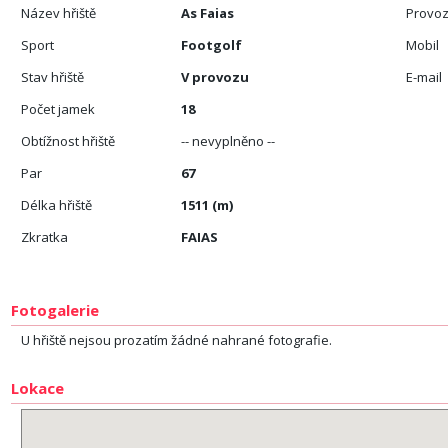
Název hřiště
As Faias
Provoz
Sport
Footgolf
Mobil
Stav hřiště
V provozu
E-mail
Počet jamek
18
Obtížnost hřiště
-- nevyplněno --
Par
67
Délka hřiště
1511 (m)
Zkratka
FAIAS
Fotogalerie
U hřiště nejsou prozatím žádné nahrané fotografie.
Lokace