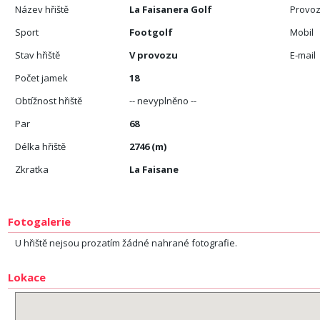
Název hřiště
La Faisanera Golf
Provoz
Sport
Footgolf
Mobil
Stav hřiště
V provozu
E-mail
Počet jamek
18
Obtížnost hřiště
-- nevyplněno --
Par
68
Délka hřiště
2746 (m)
Zkratka
La Faisane
Fotogalerie
U hřiště nejsou prozatím žádné nahrané fotografie.
Lokace