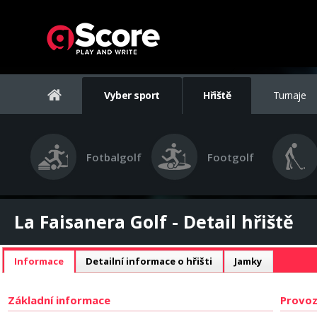
Vyber sport
Hřiště
Turnaje
Fotbalgolf
Footgolf
La Faisanera Golf - Detail hřiště
Informace
Detailní informace o hřišti
Jamky
Základní informace
Provoz