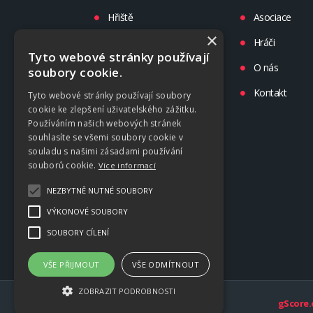
Hřiště
Asociace
×
Turnaje
Hráči
Tyto webové stránky používají
Liga
O nás
soubory cookie.
Tréninky
Kontakt
Tyto webové stránky používají soubory
cookie ke zlepšení uživatelského zážitku.
Kluby
Používáním našich webových stránek
souhlasíte se všemi soubory cookie v
souladu s našimi zásadami používání
souborů cookie.
Více informací
NEZBYTNĚ NUTNÉ SOUBORY
VÝKONOVÉ SOUBORY
SOUBORY CÍLENÍ
VŠE PŘIJMOUT
VŠE ODMÍTNOUT
ZOBRAZIT PODROBNOSTI
gScore.