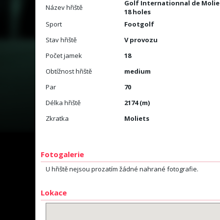
Golf Internationnal de Molie
Název hřiště
18 holes
Sport
Footgolf
Stav hřiště
V provozu
Počet jamek
18
Obtížnost hřiště
medium
Par
70
Délka hřiště
2174 (m)
Zkratka
Moliets
Fotogalerie
U hřiště nejsou prozatím žádné nahrané fotografie.
Lokace