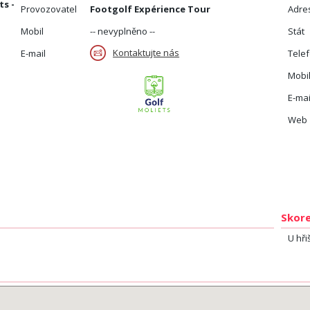
ts -
Provozovatel
Footgolf Expérience Tour
Adre
Mobil
-- nevyplněno --
Stát
Kontaktujte nás
E-mail
Tele
Mobi
E-mai
Web
Skore
U hři