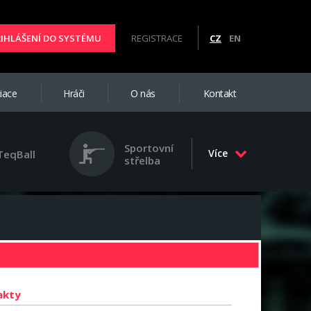
ŘIHLÁŠENÍ DO SYSTÉMU
REGISTRACE
CZ
EN
iace
Hráči
O nás
Kontakt
Sportovní
Více
TeqBall
střelba
akty