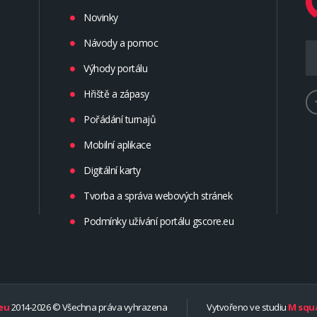
Novinky
Návody a pomoc
Výhody portálu
Hřiště a zápasy
Pořádání turnajů
Mobilní aplikace
Digitální karty
Tvorba a správa webových stránek
Podmínky užívání portálu gscore.eu
eu
2014-2026 © Všechna práva vyhrazena
Vytvořeno ve studiu
M squa