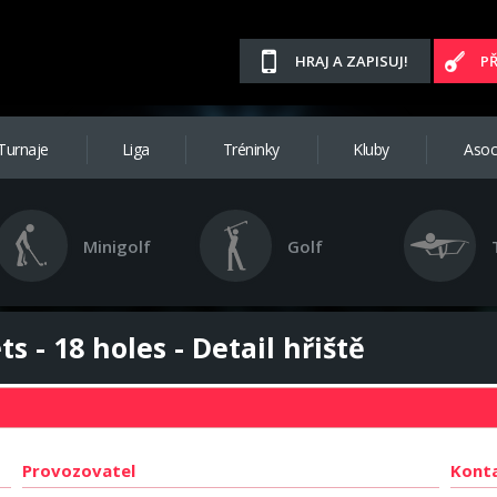
HRAJ A ZAPISUJ!
P
Turnaje
Liga
Tréninky
Kluby
Asoc
Minigolf
Golf
s - 18 holes - Detail hřiště
Provozovatel
Kont