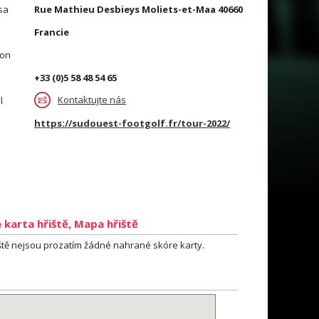
sa
Rue Mathieu Desbieys Moliets-et-Maa 40660
Francie
fon
l
+33 (0)5 58 48 54 65
Kontaktujte nás
l
https://sudouest-footgolf.fr/tour-2022/
 karta hřiště, Mapa hřiště
ště nejsou prozatím žádné nahrané skóre karty.