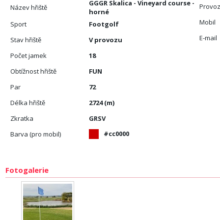
GGGR Skalica - Vineyard course -
Provoz
Název hřiště
horné
Mobil
Sport
Footgolf
E-mail
Stav hřiště
V provozu
Počet jamek
18
Obtížnost hřiště
FUN
Par
72
Délka hřiště
2724 (m)
Zkratka
GRSV
#cc0000
Barva (pro mobil)
Fotogalerie