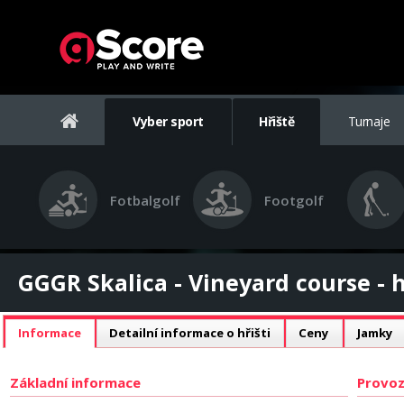
Vyber sport
Hřiště
Turnaje
Fotbalgolf
Footgolf
GGGR Skalica - Vineyard course - h
Informace
Detailní informace o hřišti
Ceny
Jamky
Základní informace
Provoz