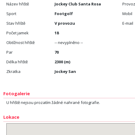
Název hřiště
Jockey Club Santa Rosa
Provoz
Sport
Footgolf
Mobil
Stav hřiště
V provozu
E-mail
Počet jamek
18
Obtížnost hřiště
-- nevyplněno --
Par
70
Délka hřiště
2300 (m)
Zkratka
Jockey San
Fotogalerie
U hřiště nejsou prozatím žádné nahrané fotografie.
Lokace