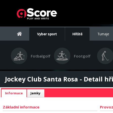
Vyber sport
Hřiště
Turnaje
Fotbalgolf
Footgolf
Jockey Club Santa Rosa - Detail hř
Informace
Jamky
Základní informace
Provoz