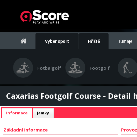
Vyber sport
Hřiště
Turnaje
Fotbalgolf
Footgolf
Caxarias Footgolf Course - Detail h
Informace
Jamky
Základní informace
Provoz