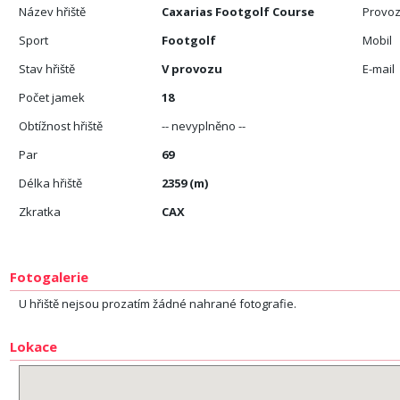
Název hřiště
Caxarias Footgolf Course
Provoz
Sport
Footgolf
Mobil
Stav hřiště
V provozu
E-mail
Počet jamek
18
Obtížnost hřiště
-- nevyplněno --
Par
69
Délka hřiště
2359 (m)
Zkratka
CAX
Fotogalerie
U hřiště nejsou prozatím žádné nahrané fotografie.
Lokace