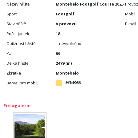
Název hřiště
Montebelo Footgolf Course 2025
Provoz
Sport
Footgolf
Mobil
Stav hřiště
V provozu
E-mail
Počet jamek
18
Obtížnost hřiště
-- nevyplněno --
Par
66
Délka hřiště
2479 (m)
Zkratka
Montebelo
#ffd966
Barva (pro mobil)
Fotogalerie