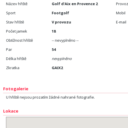
Název hřiště
Golf d'Aix en Provence 2
Provoz
Sport
Footgolf
Mobil
Stav hřiště
V provozu
E-mail
Počet jamek
18
Obtížnost hřiště
-- nevyplněno --
Par
54
Délka hřiště
nevyplněno
Zkratka
GAIX2
Fotogalerie
U hřiště nejsou prozatím žádné nahrané fotografie.
Lokace