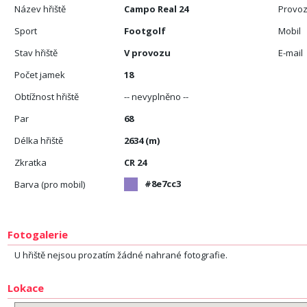
Název hřiště
Campo Real 24
Provoz
Sport
Footgolf
Mobil
Stav hřiště
V provozu
E-mail
Počet jamek
18
Obtížnost hřiště
-- nevyplněno --
Par
68
Délka hřiště
2634 (m)
Zkratka
CR 24
#8e7cc3
Barva (pro mobil)
Fotogalerie
U hřiště nejsou prozatím žádné nahrané fotografie.
Lokace