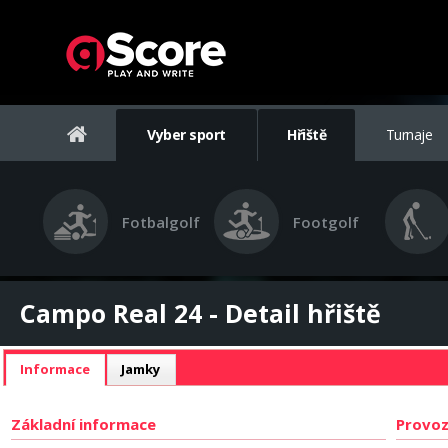
Vyber sport
Hřiště
Turnaje
Fotbalgolf
Footgolf
Campo Real 24 - Detail hřiště
Informace
Jamky
Základní informace
Provoz