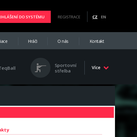
ŘIHLÁŠENÍ DO SYSTÉMU
REGISTRACE
CZ
EN
iace
Hráči
O nás
Kontakt
Sportovní
Více
TeqBall
střelba
akty