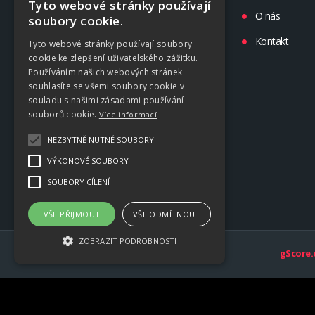
Tyto webové stránky používají
Liga
O nás
soubory cookie.
Tréninky
Kontakt
Tyto webové stránky používají soubory
cookie ke zlepšení uživatelského zážitku.
Kluby
Používáním našich webových stránek
souhlasíte se všemi soubory cookie v
souladu s našimi zásadami používání
souborů cookie.
Více informací
NEZBYTNĚ NUTNÉ SOUBORY
VÝKONOVÉ SOUBORY
SOUBORY CÍLENÍ
VŠE PŘIJMOUT
VŠE ODMÍTNOUT
ZOBRAZIT PODROBNOSTI
gScore.
Nezbytně nutné soubory
Výkonové soubory
Soubory cílení