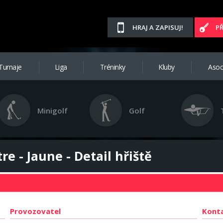
HRAJ A ZAPISUJ!
P
Turnaje
Liga
Tréninky
Kluby
Asoc
Minigolf
Golf
e - Jaune - Detail hřiště
Provozovatel
Kont