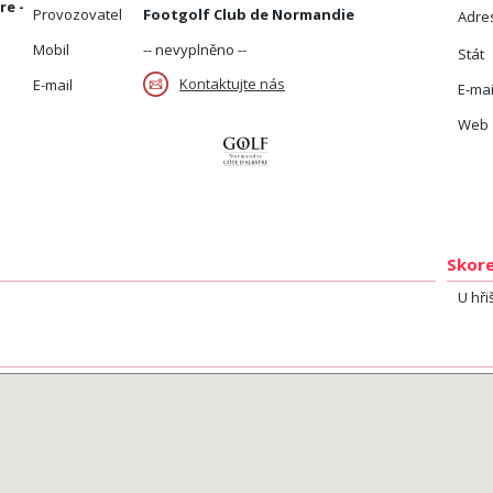
re -
Provozovatel
Footgolf Club de Normandie
Adre
Mobil
-- nevyplněno --
Stát
Kontaktujte nás
E-mail
E-mai
Web
Skore
U hři