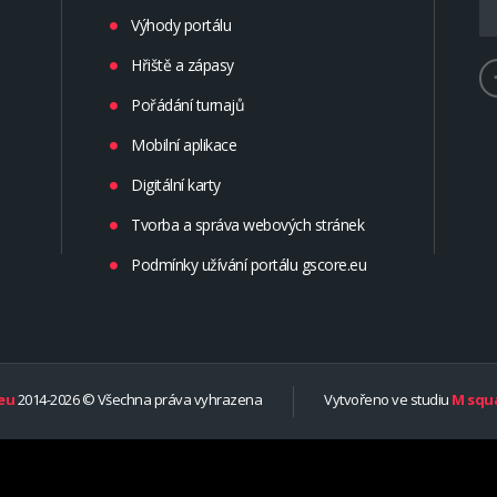
Výhody portálu
Hřiště a zápasy
Pořádání turnajů
Mobilní aplikace
Digitální karty
Tvorba a správa webových stránek
Podmínky užívání portálu gscore.eu
eu
2014-2026 © Všechna práva vyhrazena
Vytvořeno ve studiu
M squa