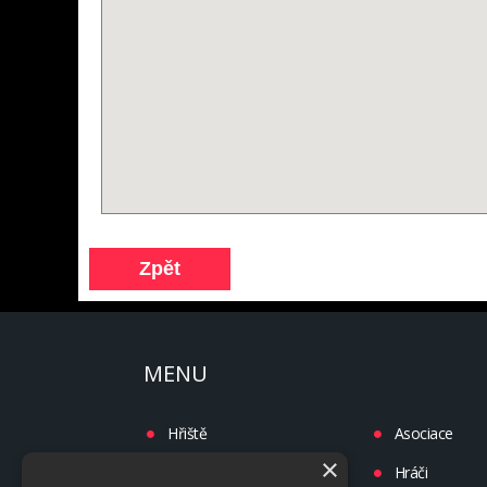
MENU
Hřiště
Asociace
×
Turnaje
Hráči