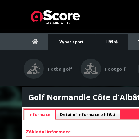
Vyber sport
Hřiště
Fotbalgolf
Footgolf
Golf Normandie Côte d'Albâtr
Informace
Detailní informace o hřišti
Základní informace