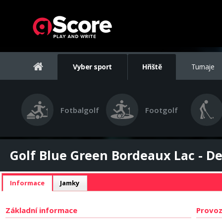
Vyber sport
Hřiště
Turnaje
Fotbalgolf
Footgolf
Golf Blue Green Bordeaux Lac - Det
Informace
Jamky
Základní informace
Provoz