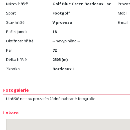
Název hřiště
Golf Blue Green Bordeaux Lac
Provoz
Sport
Footgolf
Mobil
Stav hřiště
V provozu
E-mail
Počet jamek
18
Obtížnost hřiště
-- nevyplněno --
Par
72
Délka hřiště
2505 (m)
Zkratka
Bordeaux L
Fotogalerie
U hřiště nejsou prozatím žádné nahrané fotografie.
Lokace